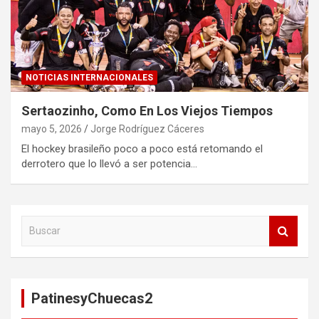
NOTICIAS INTERNACIONALES
Sertaozinho, Como En Los Viejos Tiempos
mayo 5, 2026
Jorge Rodríguez Cáceres
El hockey brasileño poco a poco está retomando el
derrotero que lo llevó a ser potencia…
B
u
s
c
a
PatinesyChuecas2
r