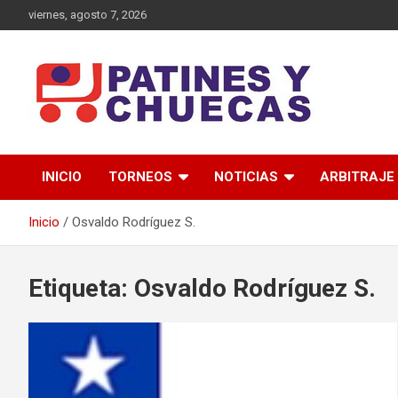
Saltar
viernes, agosto 7, 2026
al
contenido
Memoria y Actualidad del Hockey-Patín Nacional e Internaciona
Patines y Chuecas
INICIO
TORNEOS
NOTICIAS
ARBITRAJE
Inicio
Osvaldo Rodríguez S.
Etiqueta:
Osvaldo Rodríguez S.