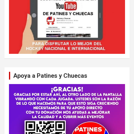
Apoya a Patines y Chuecas