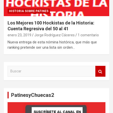
HISTORIA SOBRE PATINES
Los Mejores 100 Hockistas de la Historia:
Cuenta Regresiva del 50 al 41
enero 23, 2019
Jorge Rodríguez Cáceres
1 comentario
Nueva entrega de esta nómina histórica, que más que
ranking pretende ser una lista sin orden…
B
u
s
c
a
PatinesyChuecas2
r