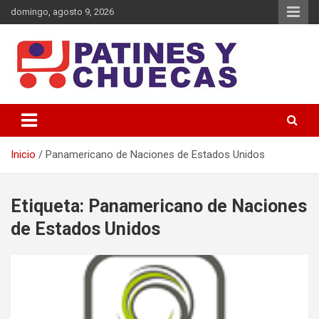
Saltar
domingo, agosto 9, 2026
al
contenido
Memoria y Actualidad del Hockey-Patín Nacional e Internacional
Patines y Chuecas
Inicio
Panamericano de Naciones de Estados Unidos
Etiqueta:
Panamericano de Naciones
de Estados Unidos