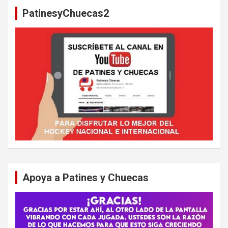
a
PatinesyChuecas2
r
Apoya a Patines y Chuecas