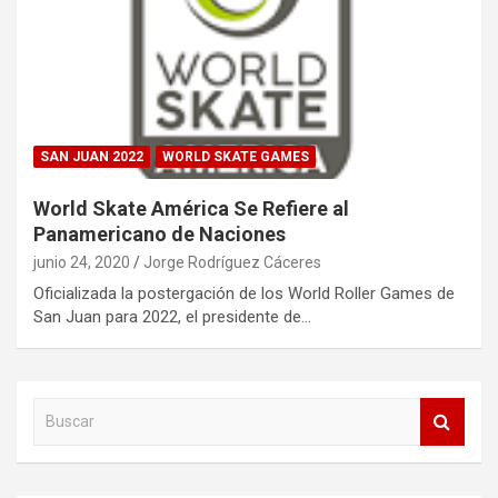
SAN JUAN 2022
WORLD SKATE GAMES
World Skate América Se Refiere al
Panamericano de Naciones
junio 24, 2020
Jorge Rodríguez Cáceres
Oficializada la postergación de los World Roller Games de
San Juan para 2022, el presidente de…
B
u
s
c