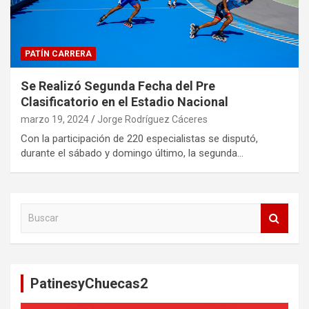
PATÍN CARRERA
Se Realizó Segunda Fecha del Pre
Clasificatorio en el Estadio Nacional
marzo 19, 2024
Jorge Rodríguez Cáceres
Con la participación de 220 especialistas se disputó,
durante el sábado y domingo último, la segunda…
B
u
s
c
a
PatinesyChuecas2
r