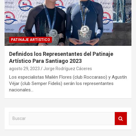
PATINAJE ARTÍSTICO
Definidos los Representantes del Patinaje
Artístico Para Santiago 2023
agosto 29, 2023
Jorge Rodríguez Cáceres
Los especialistas Mailén Flores (club Roccaraso) y Agustín
Véjar (club Semper Fidelis) serán los representantes
nacionales…
B
u
s
c