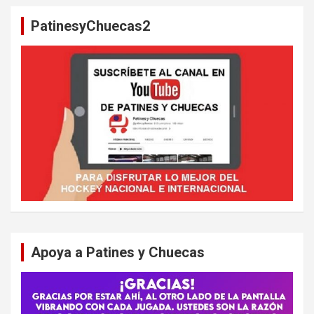
a
PatinesyChuecas2
r
Apoya a Patines y Chuecas