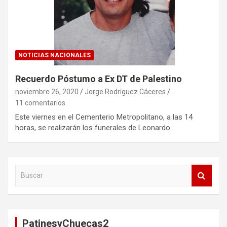
NOTICIAS NACIONALES
Recuerdo Póstumo a Ex DT de Palestino
noviembre 26, 2020
Jorge Rodríguez Cáceres
11 comentarios
Este viernes en el Cementerio Metropolitano, a las 14
horas, se realizarán los funerales de Leonardo…
B
u
s
c
a
PatinesyChuecas2
r