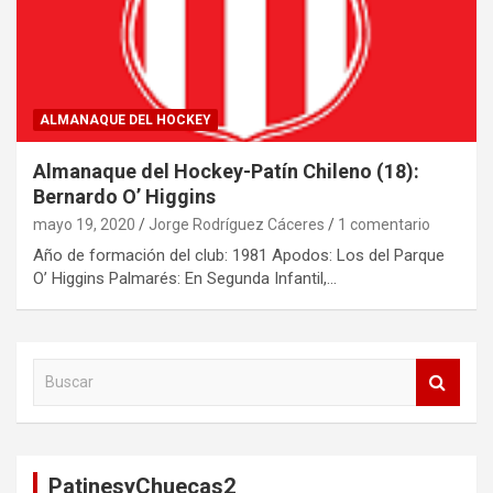
ALMANAQUE DEL HOCKEY
Almanaque del Hockey-Patín Chileno (18):
Bernardo O’ Higgins
mayo 19, 2020
Jorge Rodríguez Cáceres
1 comentario
Año de formación del club: 1981 Apodos: Los del Parque
O’ Higgins Palmarés: En Segunda Infantil,…
B
u
s
c
a
PatinesyChuecas2
r