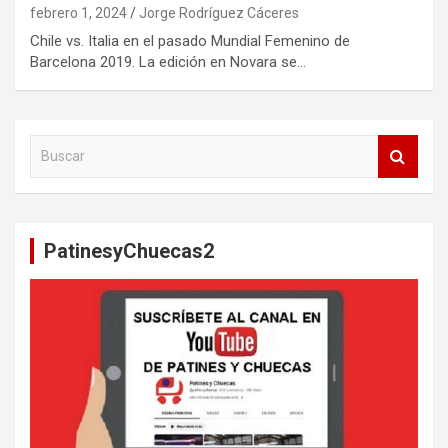
febrero 1, 2024
Jorge Rodríguez Cáceres
Chile vs. Italia en el pasado Mundial Femenino de
Barcelona 2019. La edición en Novara se…
B
u
s
c
a
PatinesyChuecas2
r