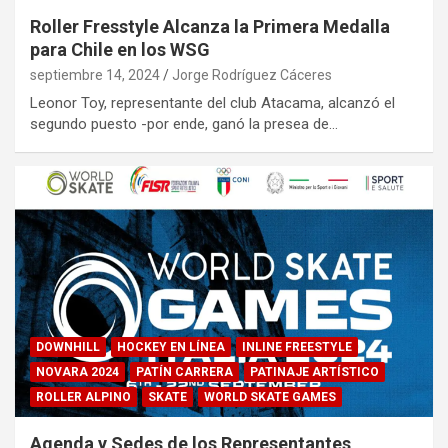
Roller Fresstyle Alcanza la Primera Medalla
para Chile en los WSG
septiembre 14, 2024
Jorge Rodríguez Cáceres
Leonor Toy, representante del club Atacama, alcanzó el
segundo puesto -por ende, ganó la presea de…
DOWNHILL
HOCKEY EN LÍNEA
INLINE FREESTYLE
NOVARA 2024
PATÍN CARRERA
PATINAJE ARTÍSTICO
ROLLER ALPINO
SKATE
WORLD SKATE GAMES
Agenda y Sedes de los Representantes