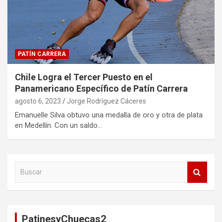
PATÍN CARRERA
Chile Logra el Tercer Puesto en el
Panamericano Específico de Patín Carrera
agosto 6, 2023
Jorge Rodríguez Cáceres
Emanuelle Silva obtuvo una medalla de oro y otra de plata
en Medellín. Con un saldo…
B
u
s
c
a
PatinesyChuecas2
r