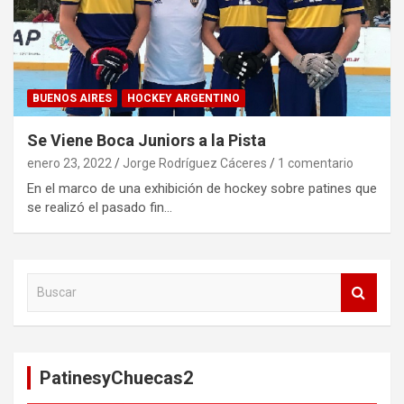
BUENOS AIRES
HOCKEY ARGENTINO
Se Viene Boca Juniors a la Pista
enero 23, 2022
Jorge Rodríguez Cáceres
1 comentario
En el marco de una exhibición de hockey sobre patines que
se realizó el pasado fin…
B
u
s
c
a
PatinesyChuecas2
r