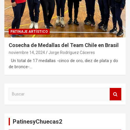
PATINAJE ARTÍSTICO
Cosecha de Medallas del Team Chile en Brasil
noviembre 14, 2024
Jorge Rodríguez Cáceres
Un total de 17 medallas -cinco de oro, diez de plata y do
de bronce-…
B
u
s
c
a
PatinesyChuecas2
r