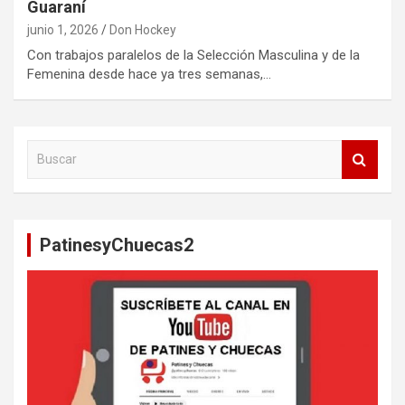
Guaraní
junio 1, 2026
Don Hockey
Con trabajos paralelos de la Selección Masculina y de la
Femenina desde hace ya tres semanas,…
B
u
s
c
a
PatinesyChuecas2
r