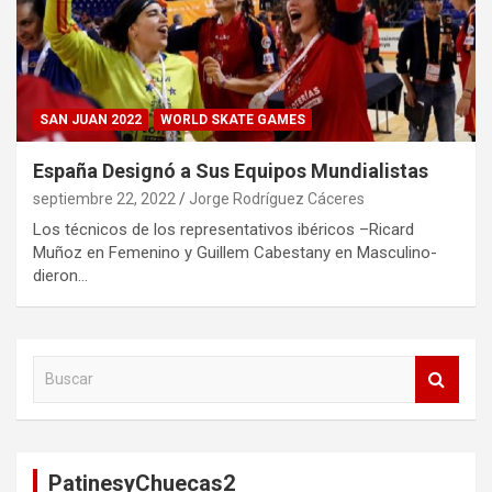
SAN JUAN 2022
WORLD SKATE GAMES
España Designó a Sus Equipos Mundialistas
septiembre 22, 2022
Jorge Rodríguez Cáceres
Los técnicos de los representativos ibéricos –Ricard
Muñoz en Femenino y Guillem Cabestany en Masculino-
dieron…
B
u
s
c
a
PatinesyChuecas2
r