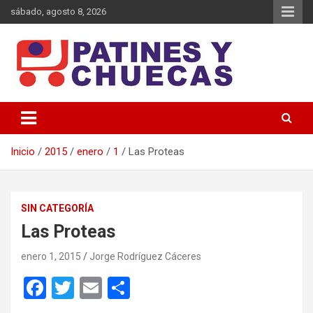
Saltar
sábado, agosto 8, 2026
al
contenido
Memoria y Actualidad del Hockey-Patín Nacional e Internacional
Patines y Chuecas
Inicio
2015
enero
1
Las Proteas
SIN CATEGORÍA
Las Proteas
enero 1, 2015
Jorge Rodríguez Cáceres
F
T
E
C
a
wi
m
o