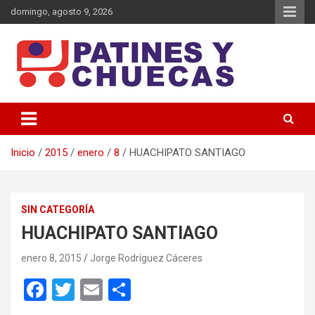
Saltar
domingo, agosto 9, 2026
al
contenido
Memoria y Actualidad del Hockey-Patín Nacional e Internacional
Patines y Chuecas
Inicio
2015
enero
8
HUACHIPATO SANTIAGO
SIN CATEGORÍA
HUACHIPATO SANTIAGO
enero 8, 2015
Jorge Rodríguez Cáceres
F
T
E
C
a
wi
m
o