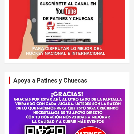
Apoya a Patines y Chuecas