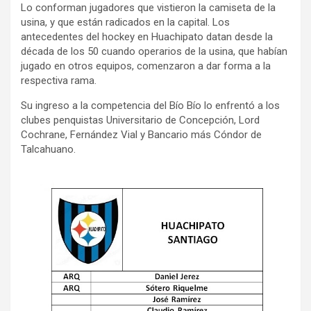
Lo conforman jugadores que vistieron la camiseta de la
ce
tt
ail
m
usina, y que están radicados en la capital. Los
b
er
p
antecedentes del hockey en Huachipato datan desde la
década de los 50 cuando operarios de la usina, que habían
o
ar
jugado en otros equipos, comenzaron a dar forma a la
o
tir
respectiva rama.
k
Su ingreso a la competencia del Bío Bío lo enfrentó a los
clubes penquistas Universitario de Concepción, Lord
Cochrane, Fernández Vial y Bancario más Cóndor de
Talcahuano.