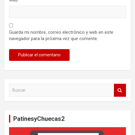
Guarda mi nombre, correo electrónico y web en este
navegador para la próxima vez que comente.
B
u
s
c
a
PatinesyChuecas2
r