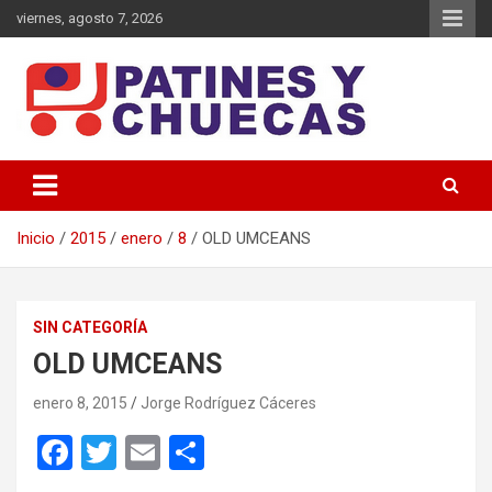
Saltar
viernes, agosto 7, 2026
al
contenido
Memoria y Actualidad del Hockey-Patín Nacional e Internacional
Patines y Chuecas
Inicio
2015
enero
8
OLD UMCEANS
SIN CATEGORÍA
OLD UMCEANS
enero 8, 2015
Jorge Rodríguez Cáceres
F
T
E
C
a
wi
m
o