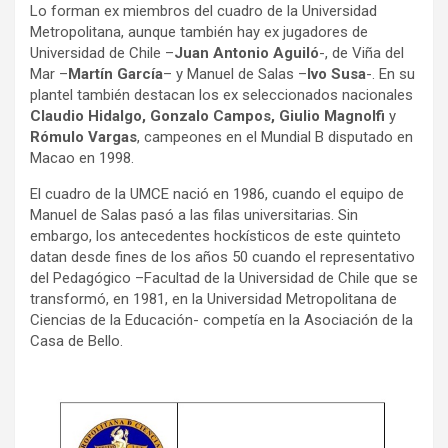
Lo forman ex miembros del cuadro de la Universidad
ce
tt
ail
m
Metropolitana, aunque también hay ex jugadores de
b
er
p
Universidad de Chile –
Juan Antonio Aguiló
-, de Viña del
Mar –
Martín García
– y Manuel de Salas –
Ivo Susa
-. En su
o
ar
plantel también destacan los ex seleccionados nacionales
o
tir
Claudio Hidalgo, Gonzalo Campos, Giulio Magnolfi
y
Rómulo Vargas
, campeones en el Mundial B disputado en
k
Macao en 1998.
El cuadro de la UMCE nació en 1986, cuando el equipo de
Manuel de Salas pasó a las filas universitarias. Sin
embargo, los antecedentes hockísticos de este quinteto
datan desde fines de los años 50 cuando el representativo
del Pedagógico –Facultad de la Universidad de Chile que se
transformó, en 1981, en la Universidad Metropolitana de
Ciencias de la Educación- competía en la Asociación de la
Casa de Bello.