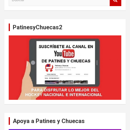
u
s
c
a
PatinesyChuecas2
r
Apoya a Patines y Chuecas