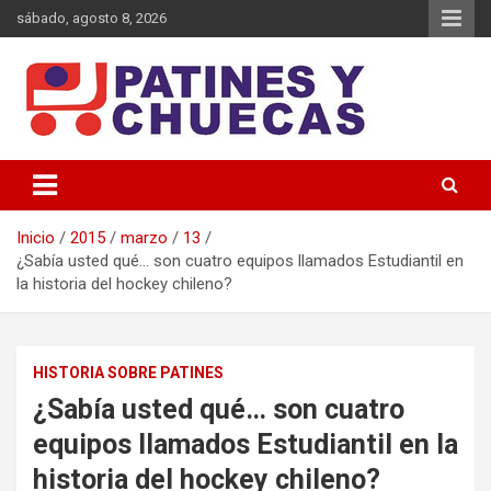
Saltar
sábado, agosto 8, 2026
al
contenido
Memoria y Actualidad del Hockey-Patín Nacional e Internacional
Patines y Chuecas
Inicio
2015
marzo
13
¿Sabía usted qué… son cuatro equipos llamados Estudiantil en
la historia del hockey chileno?
HISTORIA SOBRE PATINES
¿Sabía usted qué… son cuatro
equipos llamados Estudiantil en la
historia del hockey chileno?