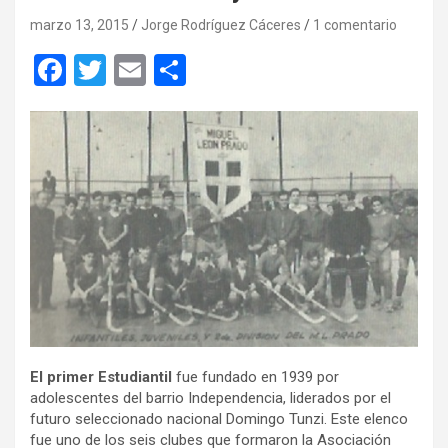
marzo 13, 2015
Jorge Rodríguez Cáceres
1 comentario
F
T
E
C
a
wi
m
o
ce
tt
ail
m
b
er
p
o
ar
o
tir
k
El primer Estudiantil
fue fundado en 1939 por
adolescentes del barrio Independencia, liderados por el
futuro seleccionado nacional Domingo Tunzi. Este elenco
fue uno de los seis clubes que formaron la Asociación