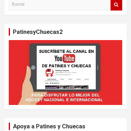
B
u
s
c
a
PatinesyChuecas2
r
Apoya a Patines y Chuecas