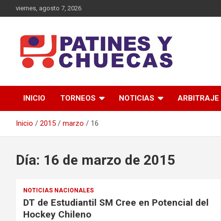
Saltar
viernes, agosto 7, 2026
al
contenido
Memoria y Actualidad del Hockey-Patín Nacional e Internaciona
Patines y Chuecas
INICIO
TORNEOS
NOTICIAS
ARBITRAJE
Inicio
2015
marzo
16
Día:
16 de marzo de 2015
NOTICIAS NACIONALES
DT de Estudiantil SM Cree en Potencial del
Hockey Chileno