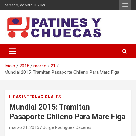
Saltar
sábado, agosto 8, 2026
al
contenido
Memoria y Actualidad del Hockey-Patín Nacional e Internacional
Patines y Chuecas
Inicio
2015
marzo
21
Mundial 2015: Tramitan Pasaporte Chileno Para Marc Figa
LIGAS INTERNACIONALES
Mundial 2015: Tramitan
Pasaporte Chileno Para Marc Figa
marzo 21, 2015
Jorge Rodríguez Cáceres