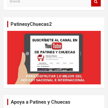
u
s
c
a
PatinesyChuecas2
r
Apoya a Patines y Chuecas