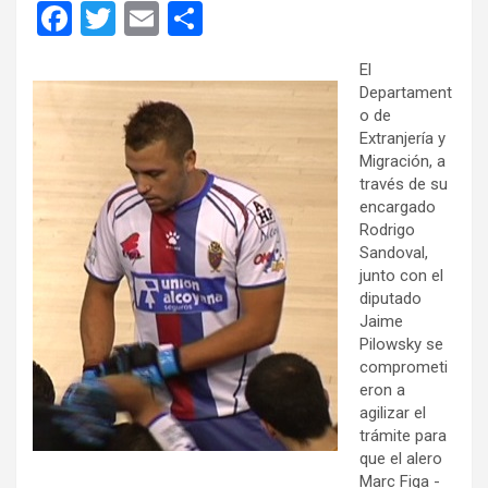
F
T
E
C
a
wi
m
o
El
ce
tt
ail
m
Departament
b
er
p
o de
Extranjería y
o
ar
Migración, a
o
tir
través de su
encargado
k
Rodrigo
Sandoval,
junto con el
diputado
Jaime
Pilowsky se
comprometi
eron a
agilizar el
trámite para
que el alero
Marc Figa -