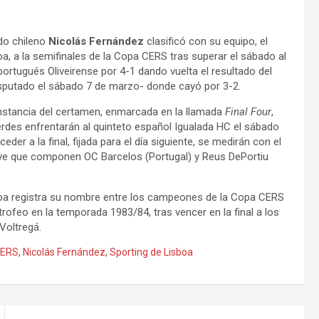
do chileno
Nicolás Fernández
clasificó con su equipo, el
oa, a la semifinales de la Copa CERS tras superar el sábado al
ortugués Oliveirense por 4-1 dando vuelta el resultado del
isputado el sábado 7 de marzo- donde cayó por 3-2.
instancia del certamen, enmarcada en la llamada
Final Four
,
erdes enfrentarán al quinteto español Igualada HC el sábado
ceder a la final, fijada para el día siguiente, se medirán con el
ave que componen OC Barcelos (Portugal) y Reus DePortiu
boa registra su nombre entre los campeones de la Copa CERS
 trofeo en la temporada 1983/84, tras vencer en la final a los
Voltregá.
CERS
,
Nicolás Fernández
,
Sporting de Lisboa