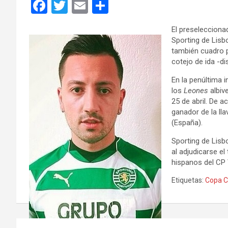
F
T
E
C
a
wi
m
o
El preselecciona
ce
tt
ail
m
Sporting de Lisb
b
er
p
también cuadro p
cotejo de ida -d
o
ar
En la penúltima 
o
tir
los
Leones
albiv
k
25 de abril. De ac
ganador de la ll
(España).
Sporting de Lis
al adjudicarse el
hispanos del CP 
Etiquetas:
Copa 