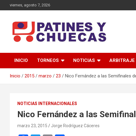
Saltar
viernes, agosto 7, 2026
al
contenido
Memoria y Actualidad del Hockey-Patín Nacional e Internaciona
Patines y Chuecas
INICIO
TORNEOS
NOTICIAS
ARBITRAJE
Inicio
2015
marzo
23
Nico Fernández a las Semifinales 
NOTICIAS INTERNACIONALES
Nico Fernández a las Semifina
marzo 23, 2015
Jorge Rodríguez Cáceres