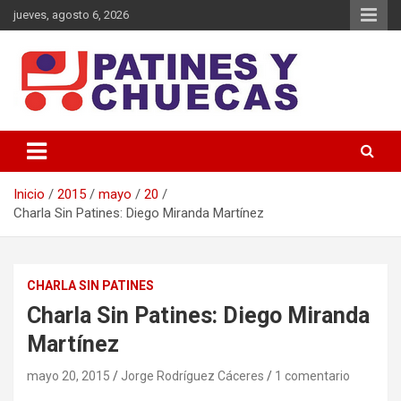
Saltar
jueves, agosto 6, 2026
al
contenido
Memoria y Actualidad del Hockey-Patín Nacional e Internacional
Patines y Chuecas
Inicio
2015
mayo
20
Charla Sin Patines: Diego Miranda Martínez
CHARLA SIN PATINES
Charla Sin Patines: Diego Miranda
Martínez
mayo 20, 2015
Jorge Rodríguez Cáceres
1 comentario