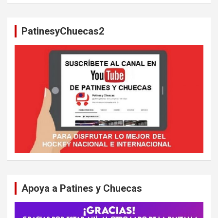
c
a
PatinesyChuecas2
r
Apoya a Patines y Chuecas