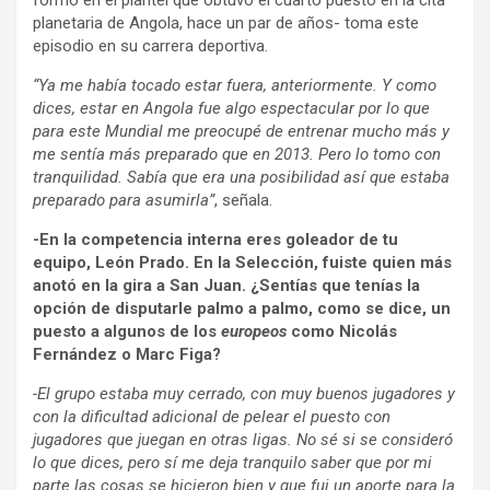
formó en el plantel que obtuvo el cuarto puesto en la cita
planetaria de Angola, hace un par de años- toma este
episodio en su carrera deportiva.
“Ya me había tocado estar fuera, anteriormente. Y como
dices, estar en Angola fue algo espectacular por lo que
para este Mundial me preocupé de entrenar mucho más y
me sentía más preparado que en 2013. Pero lo tomo con
tranquilidad. Sabía que era una posibilidad así que estaba
preparado para asumirla”
, señala.
-En la competencia interna eres goleador de tu
equipo, León Prado. En la Selección, fuiste quien más
anotó en la gira a San Juan. ¿Sentías que tenías la
opción de disputarle palmo a palmo, como se dice, un
puesto a algunos de los
europeos
como Nicolás
Fernández o Marc Figa?
-El grupo estaba muy cerrado, con muy buenos jugadores y
con la dificultad adicional de pelear el puesto con
jugadores que juegan en otras ligas. No sé si se consideró
lo que dices, pero sí me deja tranquilo saber que por mi
parte las cosas se hicieron bien y que fui un aporte para la