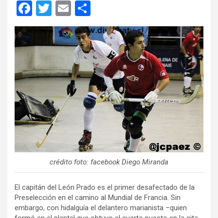
F
T
E
C
a
wi
m
o
ce
tt
ail
m
b
er
p
o
ar
o
tir
k
crédito foto: facebook Diego Miranda
El capitán del León Prado es el primer desafectado de la
Preselección en el camino al Mundial de Francia. Sin
embargo, con hidalguía el delantero marianista –quien