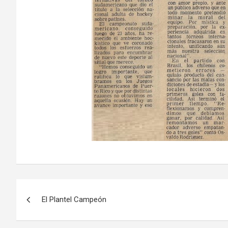
Navegación
El Plantel Campeón
de