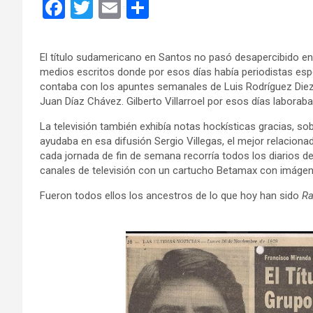
F
T
E
C
a
wi
m
o
ce
tt
ail
m
El título sudamericano en Santos no pasó desapercibido en
b
er
p
medios escritos donde por esos días había periodistas espe
contaba con los apuntes semanales de Luis Rodríguez Die
o
ar
Juan Díaz Chávez. Gilberto Villarroel por esos días laboraba
o
tir
La televisión también exhibía notas hockísticas gracias, s
k
ayudaba en esa difusión Sergio Villegas, el mejor relacion
cada jornada de fin de semana recorría todos los diarios 
canales de televisión con un cartucho Betamax con imágene
Fueron todos ellos los ancestros de lo que hoy han sido
Ra