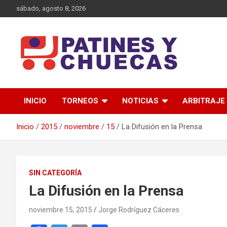
Saltar
sábado, agosto 8, 2026
al
contenido
Memoria y Actualidad del Hockey-Patín Nacional e Internaciona
Patines y Chuecas
INICIO
TORNEOS
NOTICIAS
ARBITRAJE
Inicio
2015
noviembre
15
La Difusión en la Prensa
SIN CATEGORÍA
La Difusión en la Prensa
noviembre 15, 2015
Jorge Rodríguez Cáceres