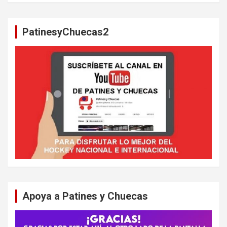
c
a
PatinesyChuecas2
r
Apoya a Patines y Chuecas