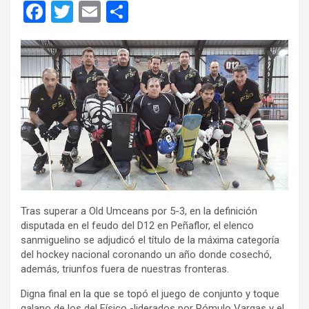
F
T
E
C
a
wi
m
o
ce
tt
ail
m
b
er
p
o
ar
o
tir
k
Tras superar a Old Umceans por 5-3, en la definición
disputada en el feudo del D12 en Peñaflor, el elenco
sanmiguelino se adjudicó el título de la máxima categoría
del hockey nacional coronando un año donde cosechó,
además, triunfos fuera de nuestras fronteras.
Digna final en la que se topó el juego de conjunto y toque
galano de los del Físico -liderados por Rómulo Vargas y el