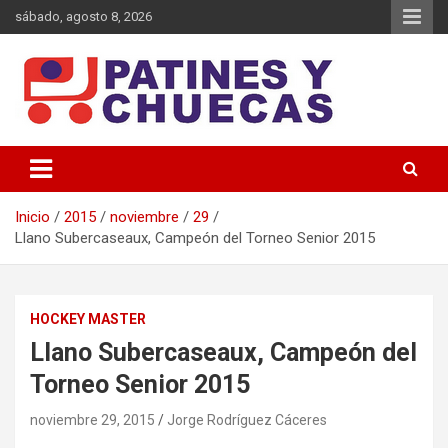
Saltar
sábado, agosto 8, 2026
al
contenido
Memoria y Actualidad del Hockey-Patín Nacional e Internacional
Patines y Chuecas
Inicio
2015
noviembre
29
Llano Subercaseaux, Campeón del Torneo Senior 2015
HOCKEY MASTER
Llano Subercaseaux, Campeón del
Torneo Senior 2015
noviembre 29, 2015
Jorge Rodríguez Cáceres