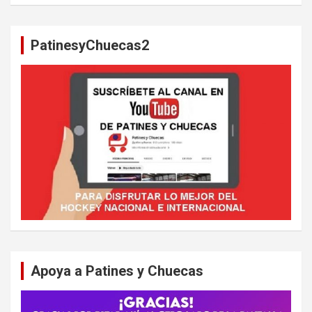
s
c
a
PatinesyChuecas2
r
Apoya a Patines y Chuecas