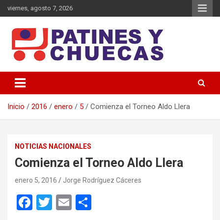
Saltar
viernes, agosto 7, 2026
al
contenido
Memoria y Actualidad del Hockey-Patín Nacional e Internacional
Patines y Chuecas
Inicio
2016
enero
5
Comienza el Torneo Aldo Llera
NOTICIAS NACIONALES
Comienza el Torneo Aldo Llera
enero 5, 2016
Jorge Rodríguez Cáceres
F
T
E
C
a
wi
m
o