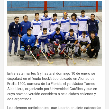
ce
tt
ail
m
b
er
p
o
ar
o
tir
k
Entre este martes 5 y hasta el domingo 10 de enero se
disputará en el feudo hockístico ubicado en Alonso de
Ercilla 1200, comuna de La Florida, el ya clásico Torneo
Aldo Llera, organizado por Universidad Católica y que en
cuya novena versión considera a seis clubes chilenos y
dos argentinos.
Los elencos participantes -que jugarán en siete categorías