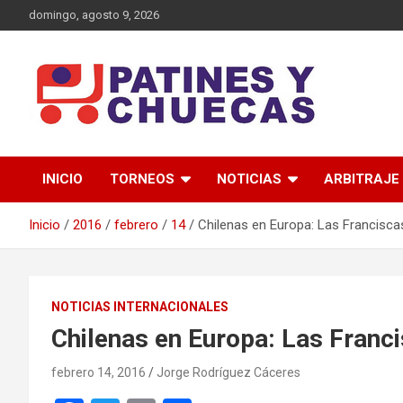
Saltar
domingo, agosto 9, 2026
al
contenido
Memoria y Actualidad del Hockey-Patín Nacional e Internaciona
Patines y Chuecas
INICIO
TORNEOS
NOTICIAS
ARBITRAJE
Inicio
2016
febrero
14
Chilenas en Europa: Las Francisca
NOTICIAS INTERNACIONALES
Chilenas en Europa: Las Franc
febrero 14, 2016
Jorge Rodríguez Cáceres