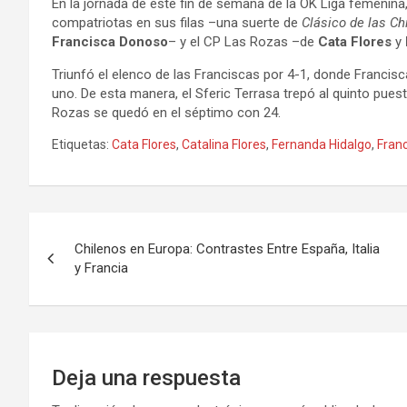
En la jornada de este fin de semana de la OK Liga femenina
compatriotas en sus filas –una suerte de
Clásico de las Ch
Francisca Donoso
– y el CP Las Rozas –de
Cata Flores
y
Triunfó el elenco de las Franciscas por 4-1, donde Franci
uno. De esta manera, el Sferic Terrasa trepó al quinto pues
Rozas se quedó en el séptimo con 24.
Etiquetas:
Cata Flores
,
Catalina Flores
,
Fernanda Hidalgo
,
Fran
Navegación
Chilenos en Europa: Contrastes Entre España, Italia
de
y Francia
entradas
Deja una respuesta