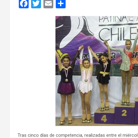
F
T
E
C
a
wi
m
o
ce
tt
ail
m
b
er
p
o
ar
o
tir
k
Tras cinco días de competencia, realizadas entre el miércol