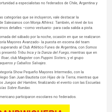
tunidad a especialistas no federados de Chile, Argentina y
sas categorías que se incluyeron, vale destacar la
de Salesianos con Monja Alférez. También, el nivel de los
mos detalles –como vestuario- para cada salida a pista.
ornada del sábado por la noche, ocasión en que se realizaron
goría Mayores Avanzado- la puesta en escena del team
; superando al Club Atlético Funes de Argentina, con
Somos
ds presentó
Tribu Inca y la Danza del Fuego
; mientras que en
n
Roar
; club Magister con
Puppini Sisters
; y el grupo
aqueros y Caballos Salvajes
.
n categoría Show Pequeño Mayores Intermedio, con la
olegio San Juan Bautista con
Hijas de la Tierra
; mientras que
os Juegos del Hambre
; finalizando el evento con las Escuelas
sías Sobre Ruedas
.
mericano participaron escolares no federados.