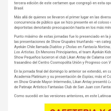
tercera edición de este certamen que congregó en esta opor
Brasil.
Más allá de quienes se llevaron el primer lugar en las diver
concurrencia de público que se hizo presente en el coloso 
deportistas denotando preocupación hasta en los más míni
Punto máximo de estas jornadas fue lo presenciado en la j
las presentaciones de Show Grupales triunfando –en cate
Ayekán Chile llamada
Diablos y Cholas en Fantasía Nortina
Los Artistas
. En Menores Principiantes, el team Ayekán Ki
Show Pequeños lucieron el club Likan Antay de Calama co
trasandino del Centro Cosmopolita Unión y Progreso con
V
En la jornada final del domingo lo anterior se extendió, e
Academia Platinium y su presentación de
Espías
; más el C
en Show Grande Mayor-Intermedio, Likan Antay presentó
L
de Patinaje Artístico Fantasías Club de San Juan con
Fanta
Como sucedió en las versiones anteriores, en este Latinoa