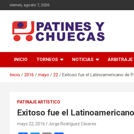
Saltar
viernes, agosto 7, 2026
al
contenido
Memoria y Actualidad del Hockey-Patín Nacional e Internaciona
Patines y Chuecas
INICIO
TORNEOS
NOTICIAS
ARBITRAJE
Inicio
2016
mayo
22
Exitoso fue el Latinoamericano de Pa
PATINAJE ARTÍSTICO
Exitoso fue el Latinoamericano
mayo 22, 2016
Jorge Rodríguez Cáceres