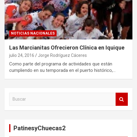
NOTICIAS NACIONALES
Las Marcianitas Ofrecieron Clínica en Iquique
julio 24, 2016
Jorge Rodríguez Cáceres
Como parte del programa de actividades que están
cumpliendo en su temporada en el puerto histórico,…
B
u
s
c
a
PatinesyChuecas2
r