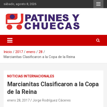
Saltar
sábado, agosto 8, 2026
al
contenido
Memoria y Actualidad del Hockey-Patín Nacional e Internacional
Patines y Chuecas
Inicio
2017
enero
28
Marcianitas Clasificaron a la Copa de la Reina
NOTICIAS INTERNACIONALES
Marcianitas Clasificaron a la Copa
de la Reina
enero 28, 2017
Jorge Rodríguez Cáceres