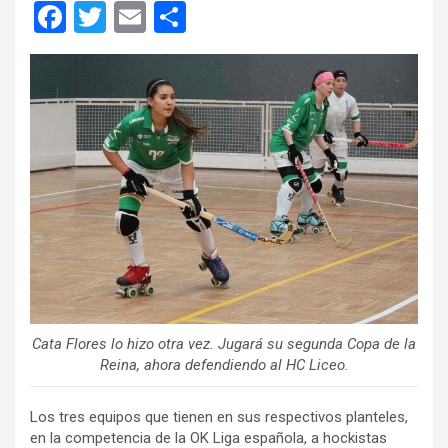
F
T
E
C
a
wi
m
o
ce
tt
ail
m
b
er
p
o
ar
o
tir
k
Cata Flores lo hizo otra vez. Jugará su segunda Copa de la
Reina, ahora defendiendo al HC Liceo.
Los tres equipos que tienen en sus respectivos planteles,
en la competencia de la OK Liga española, a hockistas