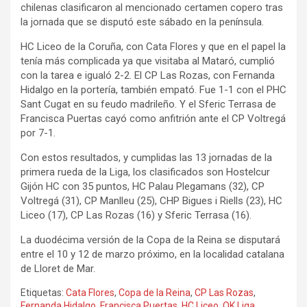
chilenas clasificaron al mencionado certamen copero tras
la jornada que se disputó este sábado en la península.
HC Liceo de la Coruña, con Cata Flores y que en el papel la
tenía más complicada ya que visitaba al Mataró, cumplió
con la tarea e igualó 2-2. El CP Las Rozas, con Fernanda
Hidalgo en la portería, también empató. Fue 1-1 con el PHC
Sant Cugat en su feudo madrileño. Y el Sferic Terrasa de
Francisca Puertas cayó como anfitrión ante el CP Voltregá
por 7-1.
Con estos resultados, y cumplidas las 13 jornadas de la
primera rueda de la Liga, los clasificados son Hostelcur
Gijón HC con 35 puntos, HC Palau Plegamans (32), CP
Voltregá (31), CP Manlleu (25), CHP Bigues i Riells (23), HC
Liceo (17), CP Las Rozas (16) y Sferic Terrasa (16).
La duodécima versión de la Copa de la Reina se disputará
entre el 10 y 12 de marzo próximo, en la localidad catalana
de Lloret de Mar.
Etiquetas:
Cata Flores
,
Copa de la Reina
,
CP Las Rozas
,
Fernanda Hidalgo
,
Francisca Puertas
,
HC Liceo
,
OK Liga
,