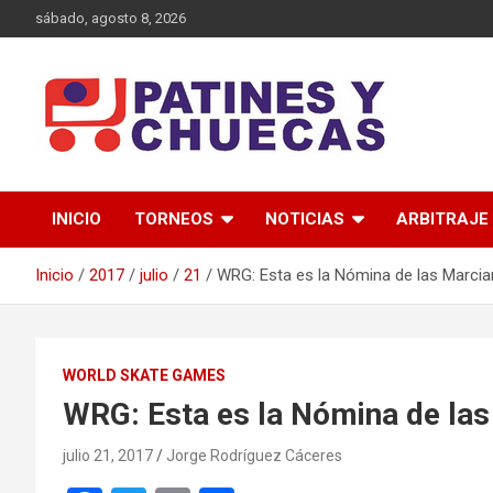
Saltar
sábado, agosto 8, 2026
al
contenido
Memoria y Actualidad del Hockey-Patín Nacional e Internaciona
Patines y Chuecas
INICIO
TORNEOS
NOTICIAS
ARBITRAJE
Inicio
2017
julio
21
WRG: Esta es la Nómina de las Marcia
WORLD SKATE GAMES
WRG: Esta es la Nómina de las
julio 21, 2017
Jorge Rodríguez Cáceres