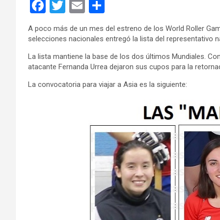
F
T
E
C
a
wi
m
o
A poco más de un mes del estreno de los World Roller Games
ce
tt
ail
m
selecciones nacionales entregó la lista del representativo
b
er
p
La lista mantiene la base de los dos últimos Mundiales. Con 
o
ar
atacante Fernanda Urrea dejaron sus cupos para la retorna
o
tir
La convocatoria para viajar a Asia es la siguiente:
k