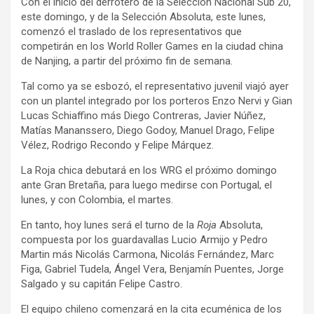
Con el inicio del derrotero de la Selección Nacional Sub 20,
este domingo, y de la Selección Absoluta, este lunes,
comenzó el traslado de los representativos que
competirán en los World Roller Games en la ciudad china
de Nanjing, a partir del próximo fin de semana.
Tal como ya se esbozó, el representativo juvenil viajó ayer
con un plantel integrado por los porteros Enzo Nervi y Gian
Lucas Schiaffino más Diego Contreras, Javier Núñez,
Matías Mananssero, Diego Godoy, Manuel Drago, Felipe
Vélez, Rodrigo Recondo y Felipe Márquez.
La Roja chica debutará en los WRG el próximo domingo
ante Gran Bretaña, para luego medirse con Portugal, el
lunes, y con Colombia, el martes.
En tanto, hoy lunes será el turno de la
Roja
Absoluta,
compuesta por los guardavallas Lucio Armijo y Pedro
Martin más Nicolás Carmona, Nicolás Fernández, Marc
Figa, Gabriel Tudela, Ángel Vera, Benjamín Puentes, Jorge
Salgado y su capitán Felipe Castro.
El equipo chileno comenzará en la cita ecuménica de los