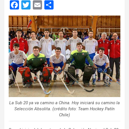
F
T
E
C
a
wi
m
o
ce
tt
ail
m
b
er
p
o
ar
o
tir
k
La Sub 20 ya va camino a China. Hoy iniciará su camino la
Selección Absolita. (crédito foto: Team Hockey Patín
Chile)