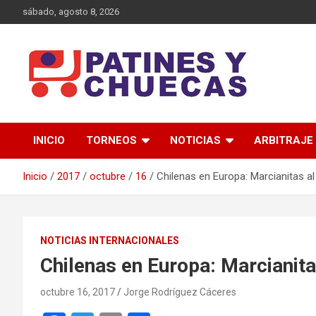
Saltar
sábado, agosto 8, 2026
al
contenido
Memoria y Actualidad del Hockey-Patín Nacional e Internaciona
Patines y Chuecas
INICIO
TORNEOS
NOTICIAS
ARBITRAJE
Inicio
2017
octubre
16
Chilenas en Europa: Marcianitas a
NOTICIAS INTERNACIONALES
Chilenas en Europa: Marcianita
octubre 16, 2017
Jorge Rodríguez Cáceres