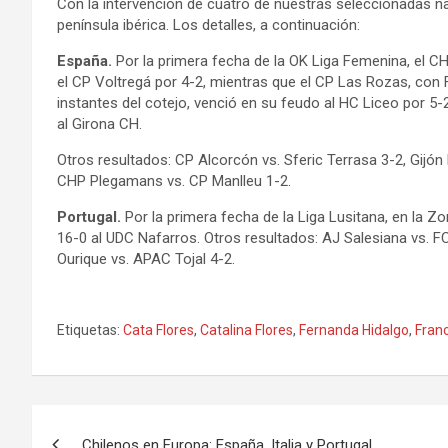
Con la intervención de cuatro de nuestras seleccionadas 
península ibérica. Los detalles, a continuación:
España.
Por la primera fecha de la OK Liga Femenina, el CH
el CP Voltregá por 4-2, mientras que el CP Las Rozas, con
instantes del cotejo, venció en su feudo al HC Liceo por 5-
al Girona CH.
Otros resultados: CP Alcorcón vs. Sferic Terrasa 3-2, Gijón
CHP Plegamans vs. CP Manlleu 1-2.
Portugal.
Por la primera fecha de la Liga Lusitana, en la 
16-0 al UDC Nafarros. Otros resultados: AJ Salesiana vs.
Ourique vs. APAC Tojal 4-2.
Etiquetas:
Cata Flores
,
Catalina Flores
,
Fernanda Hidalgo
,
Fran
Navegación
Chilenos en Europa: España, Italia y Portugal