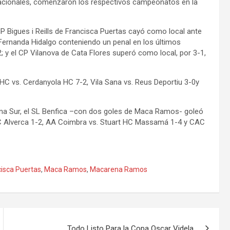
nacionales, comenzaron los respectivos campeonatos en la
P Bigues i Reills de Francisca Puertas cayó como local ante
 Fernanda Hidalgo conteniendo un penal en los últimos
2; y el CP Vilanova de Cata Flores superó como local, por 3-1,
 HC vs. Cerdanyola HC 7-2, Vila Sana vs. Reus Deportiu 3-0y
Zona Sur, el SL Benfica –con dos goles de Maca Ramos- goleó
 FC Alverca 1-2, AA Coimbra vs. Stuart HC Massamá 1-4 y CAC
cisca Puertas
,
Maca Ramos
,
Macarena Ramos
Todo Listo Para la Copa Oscar Videla