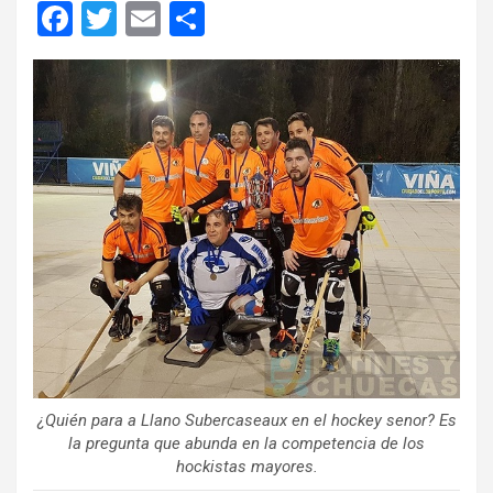
F
T
E
C
a
wi
m
o
ce
tt
ail
m
b
er
p
o
ar
o
tir
k
¿Quién para a Llano Subercaseaux en el hockey senor? Es
la pregunta que abunda en la competencia de los
hockistas mayores.