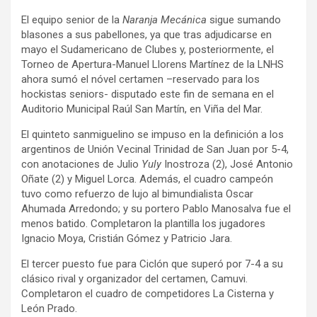
El equipo senior de la
Naranja Mecánica
sigue sumando
blasones a sus pabellones, ya que tras adjudicarse en
mayo el Sudamericano de Clubes y, posteriormente, el
Torneo de Apertura-Manuel Llorens Martínez de la LNHS
ahora sumó el nóvel certamen –reservado para los
hockistas seniors- disputado este fin de semana en el
Auditorio Municipal Raúl San Martín, en Viña del Mar.
El quinteto sanmiguelino se impuso en la definición a los
argentinos de Unión Vecinal Trinidad de San Juan por 5-4,
con anotaciones de Julio
Yuly
Inostroza (2), José Antonio
Oñate (2) y Miguel Lorca. Además, el cuadro campeón
tuvo como refuerzo de lujo al bimundialista Oscar
Ahumada Arredondo; y su portero Pablo Manosalva fue el
menos batido. Completaron la plantilla los jugadores
Ignacio Moya, Cristián Gómez y Patricio Jara.
El tercer puesto fue para Ciclón que superó por 7-4 a su
clásico rival y organizador del certamen, Camuvi.
Completaron el cuadro de competidores La Cisterna y
León Prado.