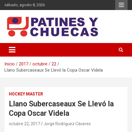
Saltar
sábado, agosto 8, 2026
al
contenido
Memoria y Actualidad del Hockey-Patín Nacional e Internacional
Patines y Chuecas
Inicio
2017
octubre
22
Llano Subercaseaux Se Llevó la Copa Oscar Videla
HOCKEY MASTER
Llano Subercaseaux Se Llevó la
Copa Oscar Videla
octubre 22, 2017
Jorge Rodríguez Cáceres