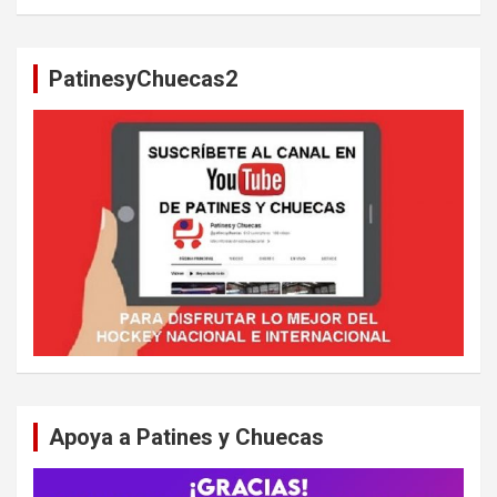
s
c
a
PatinesyChuecas2
r
Apoya a Patines y Chuecas