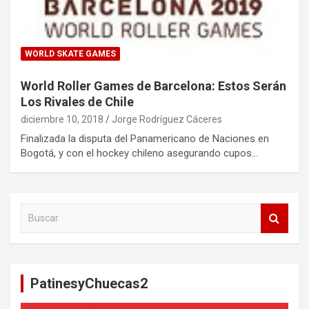
WORLD SKATE GAMES
World Roller Games de Barcelona: Estos Serán
Los Rivales de Chile
diciembre 10, 2018
Jorge Rodríguez Cáceres
Finalizada la disputa del Panamericano de Naciones en
Bogotá, y con el hockey chileno asegurando cupos…
B
u
s
c
a
PatinesyChuecas2
r