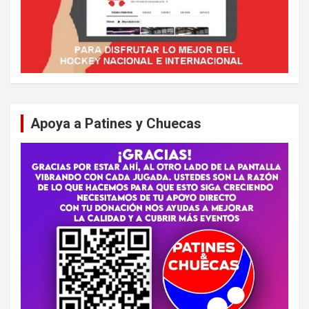
Apoya a Patines y Chuecas