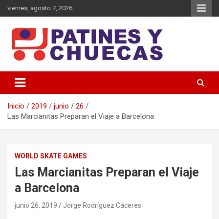
Saltar
viernes, agosto 7, 2026
al
contenido
Memoria y Actualidad del Hockey-Patín Nacional e Internacional
Patines y Chuecas
Inicio
2019
junio
26
Las Marcianitas Preparan el Viaje a Barcelona
WORLD SKATE GAMES
Las Marcianitas Preparan el Viaje
a Barcelona
junio 26, 2019
Jorge Rodríguez Cáceres