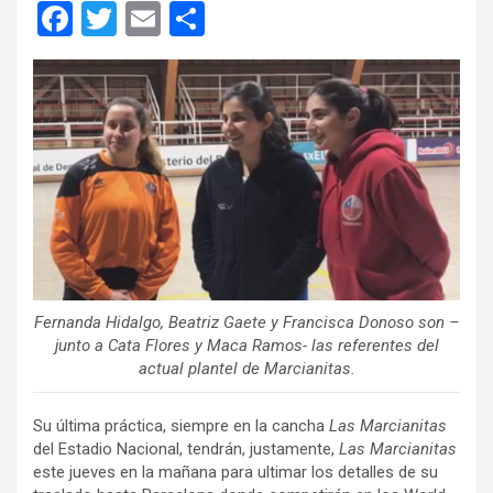
F
T
E
C
a
wi
m
o
ce
tt
ail
m
b
er
p
o
ar
o
tir
k
Fernanda Hidalgo, Beatriz Gaete y Francisca Donoso son –
junto a Cata Flores y Maca Ramos- las referentes del
actual plantel de Marcianitas.
Su última práctica, siempre en la cancha
Las Marcianitas
del Estadio Nacional, tendrán, justamente,
Las Marcianitas
este jueves en la mañana para ultimar los detalles de su