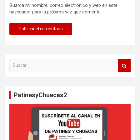
Guarda mi nombre, correo electrónico y web en este
navegador para la próxima vez que comente.
B
u
s
c
a
PatinesyChuecas2
r