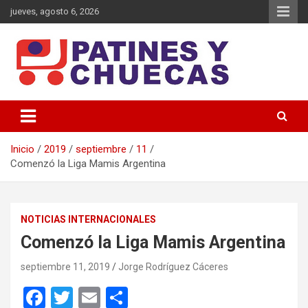
Saltar
jueves, agosto 6, 2026
al
contenido
Memoria y Actualidad del Hockey-Patín Nacional e Internacional
Patines y Chuecas
Inicio
2019
septiembre
11
Comenzó la Liga Mamis Argentina
NOTICIAS INTERNACIONALES
Comenzó la Liga Mamis Argentina
septiembre 11, 2019
Jorge Rodríguez Cáceres
F
T
E
C