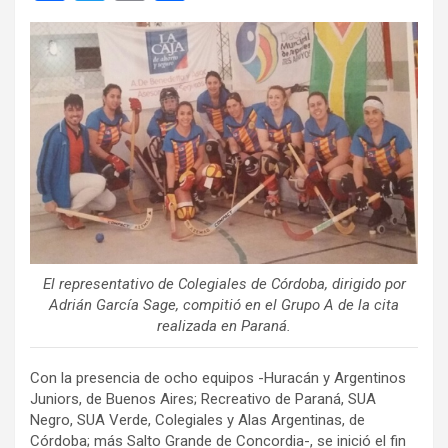
a
wi
m
o
ce
tt
ail
m
b
er
p
o
ar
o
tir
k
El representativo de Colegiales de Córdoba, dirigido por
Adrián García Sage, compitió en el Grupo A de la cita
realizada en Paraná.
Con la presencia de ocho equipos -Huracán y Argentinos
Juniors, de Buenos Aires; Recreativo de Paraná, SUA
Negro, SUA Verde, Colegiales y Alas Argentinas, de
Córdoba; más Salto Grande de Concordia-, se inició el fin