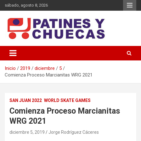
Saltar
sábado, agosto 8, 2026
al
contenido
Memoria y Actualidad del Hockey-Patín Nacional e Internacional
Patines y Chuecas
Inicio
2019
diciembre
5
Comienza Proceso Marcianitas WRG 2021
SAN JUAN 2022
WORLD SKATE GAMES
Comienza Proceso Marcianitas
WRG 2021
diciembre 5, 2019
Jorge Rodríguez Cáceres