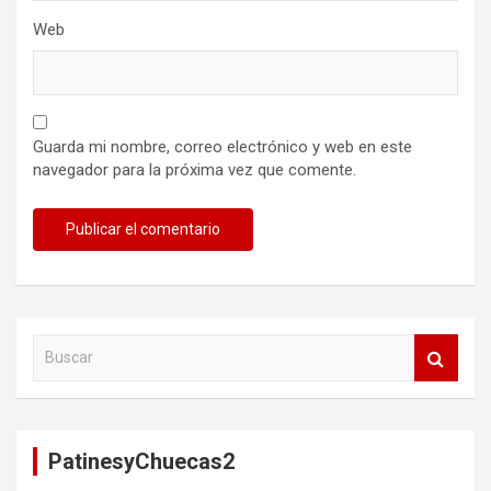
Web
Guarda mi nombre, correo electrónico y web en este
navegador para la próxima vez que comente.
B
u
s
c
a
PatinesyChuecas2
r