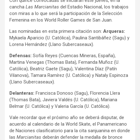
Con quince convocadas se iniciarán este jueves, en la
cancha
Las Marcianitas
del Estadio Nacional, los trabajos
con miras a lo que será la participación de la Selección
Femenina en los World Roller Games de San Juan.
Las nominadas en esta primera citación son:
Arqueras:
Mykaela Aparicio (U. Católica), Paulina Santibáñez (Sagu) y
Lorena Hernández (Llano Subercaseaux).
Defensas:
Sofía Reyes (Cuencas Mineras, España),
Martina Venegas (Thomas Bata), Fernanda Muñoz (U.
Católica), Beatriz Gaete (Sagu), Valentina Díaz (Patín
Vilanova), Tamara Ramírez (U. Católica) y Nataly Espinoza
(Llano Subercaseaux).
Delanteras:
Francisca Donoso (Sagu), Florencia Llera
(Thomas Bata), Javiera Valdés (U. Católica), Mariana
Belmar (U. Católica) y Valeria García (U. Católica).
Vale recordar que el próximo año se deberá disputar, de
acuerdo al calendario de la World Skate, el Panamericano
de Naciones clasificatorio para la cita sanjuanina en donde
las
Marcianitas
deberán defender la medalla de bronce