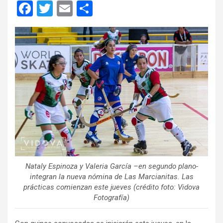
F
T
E
C
a
wi
m
o
ce
tt
ail
m
b
er
p
o
ar
o
tir
k
Nataly Espinoza y Valeria García –en segundo plano-
integran la nueva nómina de Las Marcianitas. Las
prácticas comienzan este jueves (crédito foto: Vidova
Fotografía)