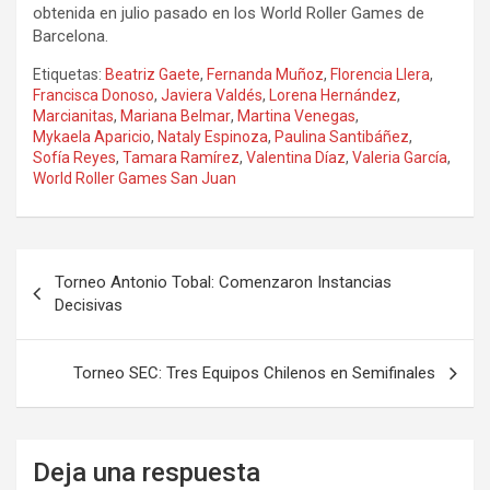
obtenida en julio pasado en los World Roller Games de
Barcelona.
Etiquetas:
Beatriz Gaete
,
Fernanda Muñoz
,
Florencia Llera
,
Francisca Donoso
,
Javiera Valdés
,
Lorena Hernández
,
Marcianitas
,
Mariana Belmar
,
Martina Venegas
,
Mykaela Aparicio
,
Nataly Espinoza
,
Paulina Santibáñez
,
Sofía Reyes
,
Tamara Ramírez
,
Valentina Díaz
,
Valeria García
,
World Roller Games San Juan
Navegación
Torneo Antonio Tobal: Comenzaron Instancias
de
Decisivas
entradas
Torneo SEC: Tres Equipos Chilenos en Semifinales
Deja una respuesta