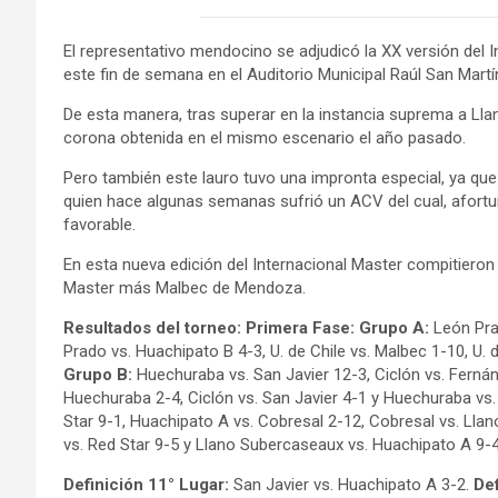
El representativo mendocino se adjudicó la XX versión del I
este fin de semana en el Auditorio Municipal Raúl San Martín
De esta manera, tras superar en la instancia suprema a Ll
corona obtenida en el mismo escenario el año pasado.
Pero también este lauro tuvo una impronta especial, ya que
quien hace algunas semanas sufrió un ACV del cual, afor
favorable.
En esta nueva edición del Internacional Master compitieron
Master más Malbec de Mendoza.
Resultados del torneo: Primera Fase: Grupo A:
León Prad
Prado vs. Huachipato B 4-3, U. de Chile vs. Malbec 1-10, U.
Grupo B:
Huechuraba vs. San Javier 12-3, Ciclón vs. Fernánd
Huechuraba 2-4, Ciclón vs. San Javier 4-1 y Huechuraba vs.
Star 9-1, Huachipato A vs. Cobresal 2-12, Cobresal vs. Lla
vs. Red Star 9-5 y Llano Subercaseaux vs. Huachipato A 9-4
Definición 11° Lugar:
San Javier vs. Huachipato A 3-2.
Def