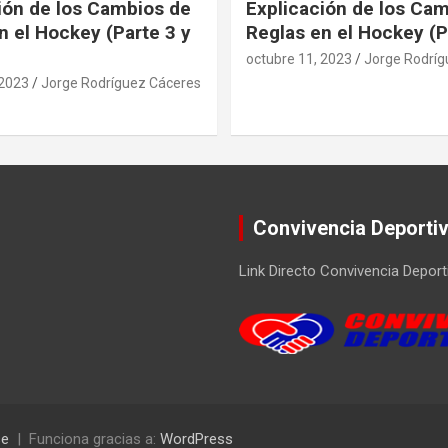
ión de los Cambios de
Explicación de los Ca
n el Hockey (Parte 3 y
Reglas en el Hockey (P
octubre 11, 2023
Jorge Rodríg
 2023
Jorge Rodríguez Cáceres
Convivencia Deporti
Link Directo Convivencia Deport
se
Funciona gracias a:
WordPress