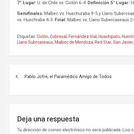
7° Lugar:
U. de Chile vs. Ciclón 6-4.
Definición 5° Lugar:
Hu
Semifinales:
Malbec vs. Huechuraba 9-5 y Llano Subercsaeu
vs. Huechraba 4-3.
Final:
Malbec vs. Llano Subercaseaux 2-
Etiquetas:
Ciclón
,
Cobresal
,
Fernández Vial
,
Huachipato
,
Huech
Llano Subrcaseaux
,
Malbec de Mendoza
,
Red Star
,
San Javier
Navegación
Pablo Jofré, el Paramédico Amigo de Todos
de
entradas
Deja una respuesta
Tu dirección de correo electrónico no será publicada.
Los c