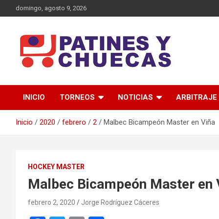
Saltar
domingo, agosto 9, 2026
al
contenido
Memoria y Actualidad del Hockey-Patín Nacional e Internaciona
Patines y Chuecas
INICIO
TORNEOS
NOTICIAS
ARBITRAJE
Inicio
2020
febrero
2
Malbec Bicampeón Master en Viña
HOCKEY MASTER
Malbec Bicampeón Master en 
febrero 2, 2020
Jorge Rodríguez Cáceres