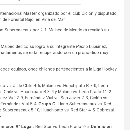
nternacional Master organizado por el club Ciclón y disputado
 de Forestal Bajo, en Viña del Mar.
ano Subercaseaux por 2-1, Malbec de Mendoza revalidó su
 Malbec dedicó su logro a su integrante
Pucho
Lupiañez,
tunadamente, se está recuperando con un pronóstico muy
 doce equipos, once chilenos pertenecientes a la Liga Hockey
o vs. U. de Chile 4-6, Malbec vs. Huachipato B 7-0, León
 de Chile vs. Huachipato B 3-4 y Malbec vs. León Prado 11-2.
ez Vial 2-9, Fernández Vial vs. San Javier 7-3, Ciclón vs.
 Fernández Vial 5-4.
Grupo C:
Llano Subercaseaux vs. Red
no Subercaseaux 5-10, Huachipato vs. Red Star 4-5, Cobresal
.
inición 9° Lugar:
Red Star vs. León Prado 2-6.
Definición