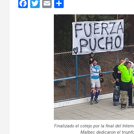
F
T
E
C
a
wi
m
o
ce
tt
ail
m
b
er
p
o
ar
o
tir
k
Finalizado el cotejo por la final del Int
Malbec dedicaron el triunf