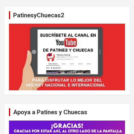
c
a
PatinesyChuecas2
r
Apoya a Patines y Chuecas