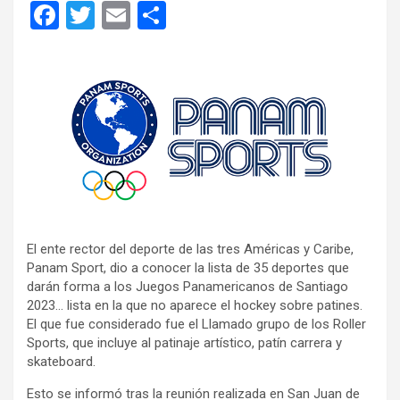
F
T
E
C
a
wi
m
o
ce
tt
ail
m
b
er
p
o
ar
o
tir
k
El ente rector del deporte de las tres Américas y Caribe,
Panam Sport, dio a conocer la lista de 35 deportes que
darán forma a los Juegos Panamericanos de Santiago
2023… lista en la que no aparece el hockey sobre patines.
El que fue considerado fue el Llamado grupo de los Roller
Sports, que incluye al patinaje artístico, patín carrera y
skateboard.
Esto se informó tras la reunión realizada en San Juan de