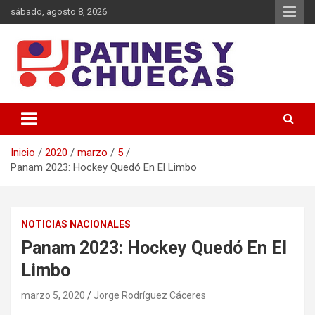
Saltar
sábado, agosto 8, 2026
al
contenido
Memoria y Actualidad del Hockey-Patín Nacional e Internacional
Patines y Chuecas
Inicio
2020
marzo
5
Panam 2023: Hockey Quedó En El Limbo
NOTICIAS NACIONALES
Panam 2023: Hockey Quedó En El
Limbo
marzo 5, 2020
Jorge Rodríguez Cáceres