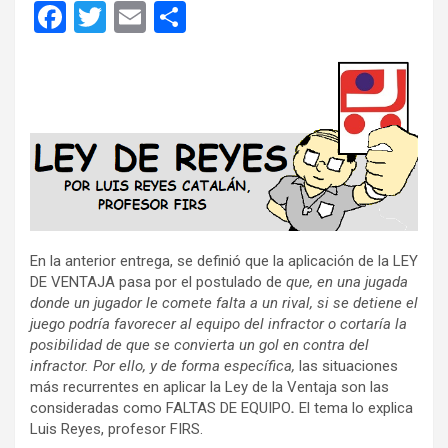
F
T
E
C
a
wi
m
o
ce
tt
ail
m
b
er
p
o
ar
o
tir
k
En la anterior entrega, se definió que la aplicación de la LEY
DE VENTAJA pasa por el postulado de
que, en una jugada
donde un jugador le comete falta a un rival, si se detiene el
juego podría favorecer al equipo del infractor o cortaría la
posibilidad de que se convierta un gol en contra del
infractor. Por ello, y de forma específica,
las situaciones
más recurrentes en aplicar la Ley de la Ventaja son las
consideradas como FALTAS DE EQUIPO
.
El tema lo explica
Luis Reyes, profesor FIRS.