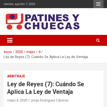
Saltar
viernes, agosto 7, 2026
al
contenido
Memoria y Actualidad del Hockey-Patín Nacional e Internacional
Patines y Chuecas
Inicio
2020
mayo
4
Ley de Reyes (7): Cuándo Se Aplica La Ley de Ventaja
ARBITRAJE
Ley de Reyes (7): Cuándo Se
Aplica La Ley de Ventaja
mayo 4, 2020
Jorge Rodríguez Cáceres