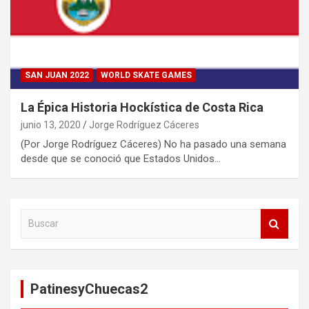
SAN JUAN 2022
WORLD SKATE GAMES
La Épica Historia Hockística de Costa Rica
junio 13, 2020
Jorge Rodríguez Cáceres
(Por Jorge Rodríguez Cáceres) No ha pasado una semana
desde que se conoció que Estados Unidos…
B
u
s
c
a
PatinesyChuecas2
r