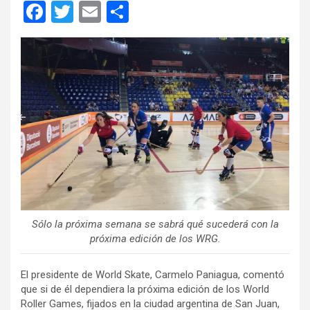
F
T
E
C
a
wi
m
o
ce
tt
ail
m
b
er
p
o
ar
o
tir
k
Sólo la próxima semana se sabrá qué sucederá con la
próxima edición de los WRG.
El presidente de World Skate, Carmelo Paniagua, comentó
que si de él dependiera la próxima edición de los World
Roller Games, fijados en la ciudad argentina de San Juan,