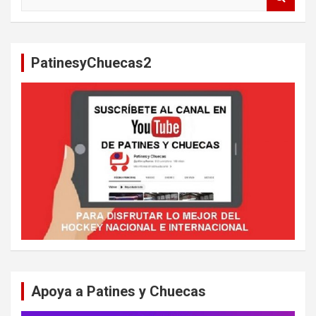
u
s
c
a
PatinesyChuecas2
r
Apoya a Patines y Chuecas