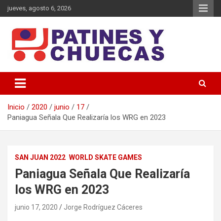
Saltar
jueves, agosto 6, 2026
al
contenido
Memoria y Actualidad del Hockey-Patín Nacional e Internacional
Patines y Chuecas
Inicio
2020
junio
17
Paniagua Señala Que Realizaría los WRG en 2023
SAN JUAN 2022
WORLD SKATE GAMES
Paniagua Señala Que Realizaría
los WRG en 2023
junio 17, 2020
Jorge Rodríguez Cáceres