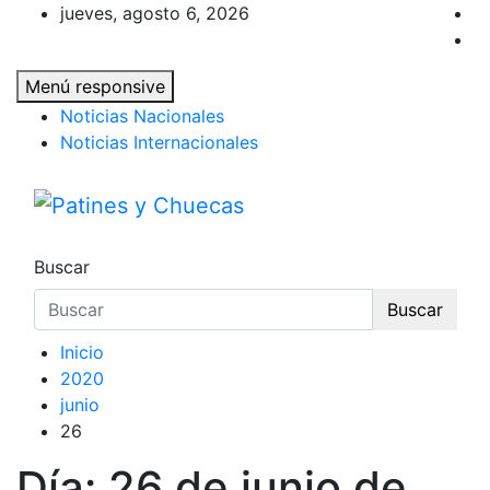
Saltar
jueves, agosto 6, 2026
al
contenido
Menú responsive
Noticias Nacionales
Noticias Internacionales
Patines y Chuecas
Memoria y Actualidad del Hockey-Patín Naci
Buscar
Buscar
Inicio
2020
junio
26
Día:
26 de junio de