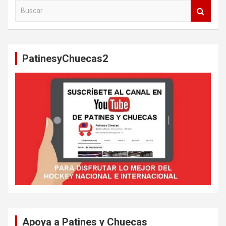
B
u
s
c
a
PatinesyChuecas2
r
Apoya a Patines y Chuecas