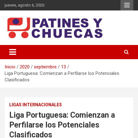
Saltar
jueves, agosto 6, 2026
al
contenido
Memoria y Actualidad del Hockey-Patín Nacional e Internacional
Patines y Chuecas
Inicio
2020
septiembre
13
Liga Portuguesa: Comienzan a Perfilarse los Potenciales
Clasificados
LIGAS INTERNACIONALES
Liga Portuguesa: Comienzan a
Perfilarse los Potenciales
Clasificados