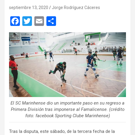
septiembre 13, 2020
Jorge Rodríguez Cáceres
F
T
E
C
a
wi
m
o
ce
tt
ail
m
b
er
p
o
ar
o
tir
k
El SC Marinhense dio un importante paso en su regreso a
Primera División tras imponerse al Famalicense. (crédito
foto: facebook Sporting Clube Marinhense)
Tras la disputa, este sábado, de la tercera fecha de la