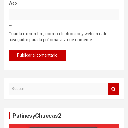
Web
Guarda mi nombre, correo electrónico y web en este
navegador para la próxima vez que comente.
B
u
s
c
a
PatinesyChuecas2
r