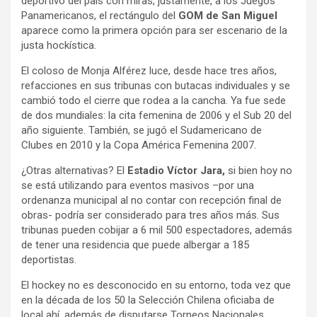
deportivo del país con miras, justamente, a los Juegos
Panamericanos, el rectángulo del
GOM de San Miguel
aparece como la primera opción para ser escenario de la
justa hockística.
El coloso de Monja Alférez luce, desde hace tres años,
refacciones en sus tribunas con butacas individuales y se
cambió todo el cierre que rodea a la cancha. Ya fue sede
de dos mundiales: la cita femenina de 2006 y el Sub 20 del
año siguiente. También, se jugó el Sudamericano de
Clubes en 2010 y la Copa América Femenina 2007.
¿Otras alternativas? El
Estadio Víctor Jara
,
si bien hoy no
se está utilizando para eventos masivos –por una
ordenanza municipal al no contar con recepción final de
obras- podría ser considerado para tres años más. Sus
tribunas pueden cobijar a 6 mil 500 espectadores, además
de tener una residencia que puede albergar a 185
deportistas.
El hockey no es desconocido en su entorno, toda vez que
en la década de los 50 la Selección Chilena oficiaba de
local ahí, además de disputarse Torneos Nacionales