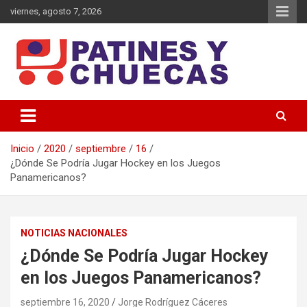
Saltar
viernes, agosto 7, 2026
al
contenido
Memoria y Actualidad del Hockey-Patín Nacional e Internacional
Patines y Chuecas
Inicio
2020
septiembre
16
¿Dónde Se Podría Jugar Hockey en los Juegos
Panamericanos?
NOTICIAS NACIONALES
¿Dónde Se Podría Jugar Hockey
en los Juegos Panamericanos?
septiembre 16, 2020
Jorge Rodríguez Cáceres