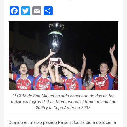
F
T
E
C
a
wi
m
o
ce
tt
ail
m
b
er
p
o
ar
o
tir
k
El GOM de San Miguel ha sido escenario de dos de los
máximos logros de Las Marcianitas; el título mundial de
2006 y la Copa América 2007.
Cuando en marzo pasado Panam Sports dio a conocer la