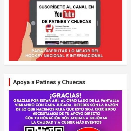
Apoya a Patines y Chuecas