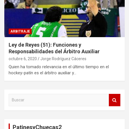
ARBITRAJE
Ley de Reyes (51): Funciones y
Responsabilidades del Árbitro Auxiliar
octubre 6, 2020
Jorge Rodríguez Cáceres
Quien ha tomado relevancia en el último tiempo en el
hockey-patín es el árbitro auxiliar y…
B
u
s
c
a
PatinesyChuecas2
r