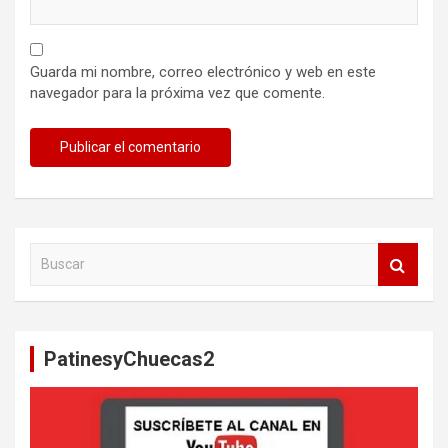
Guarda mi nombre, correo electrónico y web en este
navegador para la próxima vez que comente.
B
u
s
c
a
PatinesyChuecas2
r