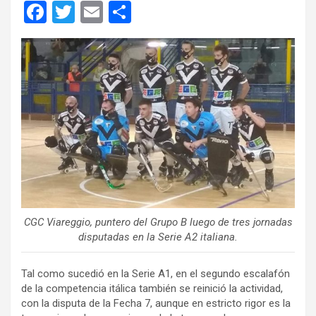
F
T
E
C
a
wi
m
o
ce
tt
ail
m
b
er
p
o
ar
o
tir
k
CGC Viareggio, puntero del Grupo B luego de tres jornadas
disputadas en la Serie A2 italiana.
Tal como sucedió en la Serie A1, en el segundo escalafón
de la competencia itálica también se reinició la actividad,
con la disputa de la Fecha 7, aunque en estricto rigor es la