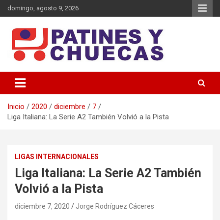
Saltar
domingo, agosto 9, 2026
al
contenido
Memoria y Actualidad del Hockey-Patín Nacional e Internacional
Patines y Chuecas
Inicio
2020
diciembre
7
Liga Italiana: La Serie A2 También Volvió a la Pista
LIGAS INTERNACIONALES
Liga Italiana: La Serie A2 También
Volvió a la Pista
diciembre 7, 2020
Jorge Rodríguez Cáceres