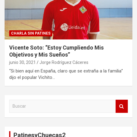
CHARLA SIN PATINES
Vicente Soto: “Estoy Cumpliendo Mis
Objetivos y Mis Sueños”
junio 30, 2021
Jorge Rodríguez Cáceres
“Si bien aquí en España, claro que se extraña a la familia”
dijo el popular Vichito…
B
u
s
c
a
PatinesyChuecas2
r