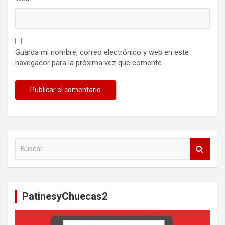
Guarda mi nombre, correo electrónico y web en este
navegador para la próxima vez que comente.
B
u
s
c
a
PatinesyChuecas2
r