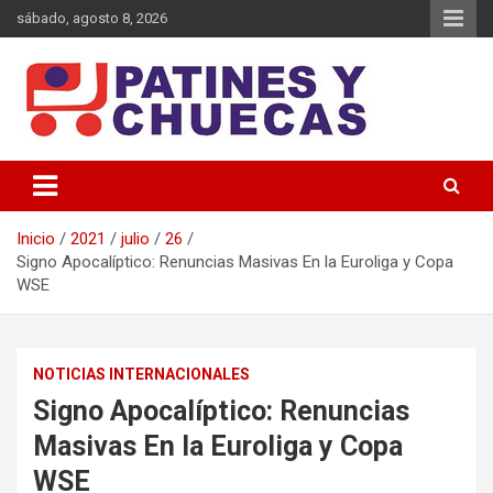
Saltar
sábado, agosto 8, 2026
al
contenido
Memoria y Actualidad del Hockey-Patín Nacional e Internacional
Patines y Chuecas
Inicio
2021
julio
26
Signo Apocalíptico: Renuncias Masivas En la Euroliga y Copa
WSE
NOTICIAS INTERNACIONALES
Signo Apocalíptico: Renuncias
Masivas En la Euroliga y Copa
WSE