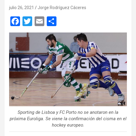
julio 26, 2021
Jorge Rodríguez Cáceres
F
T
E
C
a
wi
m
o
ce
tt
ail
m
b
er
p
o
ar
o
tir
k
Sporting de Lisboa y FC Porto no se anotaron en la
próxima Euroliga. Se viene la confirmación del cisma en el
hockey europeo.