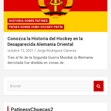
HISTORIA SOBRE PATINES
PAÍSES DONDE HUBO HOCKEY-PATÍN
Conozca la Historia del Hockey en la
Desaparecida Alemania Oriental
octubre 12, 2021
Jorge Rodríguez Cáceres
Tras el fin de la Segunda Guerra Mundial, la Alemania
derrotada fue dividida en zonas de…
B
u
s
c
a
PatinesyChuecas2
r